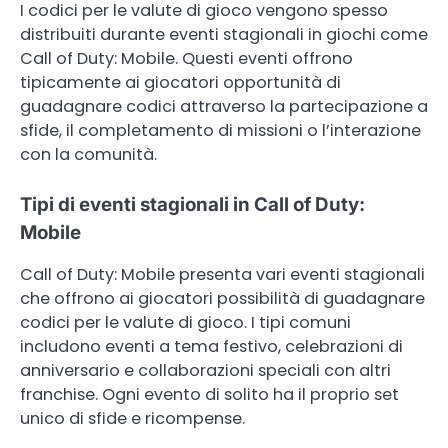
I codici per le valute di gioco vengono spesso
distribuiti durante eventi stagionali in giochi come
Call of Duty: Mobile. Questi eventi offrono
tipicamente ai giocatori opportunità di
guadagnare codici attraverso la partecipazione a
sfide, il completamento di missioni o l’interazione
con la comunità.
Tipi di eventi stagionali in Call of Duty:
Mobile
Call of Duty: Mobile presenta vari eventi stagionali
che offrono ai giocatori possibilità di guadagnare
codici per le valute di gioco. I tipi comuni
includono eventi a tema festivo, celebrazioni di
anniversario e collaborazioni speciali con altri
franchise. Ogni evento di solito ha il proprio set
unico di sfide e ricompense.