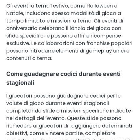
Gli eventi a tema festivo, come Halloween o
Natale, includono spesso modalità di gioco a
tempo limitato e missioni a tema. Gli eventi di
anniversario celebrano il lancio del gioco con
sfide speciali che possono offrire ricompense
esclusive. Le collaborazioni con franchise popolari
possono introdurre elementi di gameplay unici e
contenuti a tema.
Come guadagnare codici durante eventi
stagionali
I giocatori possono guadagnare codici per le
valute di gioco durante eventi stagionali
completando sfide o missioni specifiche indicate
nei dettagli dell’evento. Queste sfide possono
richiedere ai giocatori di raggiungere determinati
obiettivi, come vincere partite, completare