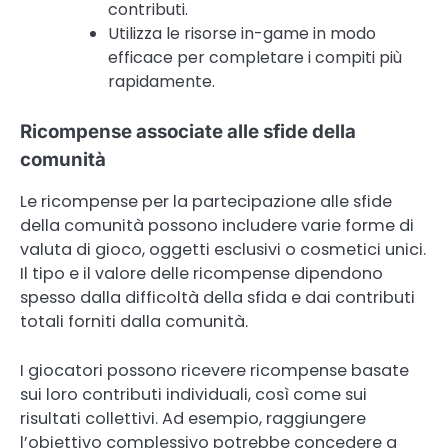
contributi.
Utilizza le risorse in-game in modo
efficace per completare i compiti più
rapidamente.
Ricompense associate alle sfide della
comunità
Le ricompense per la partecipazione alle sfide
della comunità possono includere varie forme di
valuta di gioco, oggetti esclusivi o cosmetici unici.
Il tipo e il valore delle ricompense dipendono
spesso dalla difficoltà della sfida e dai contributi
totali forniti dalla comunità.
I giocatori possono ricevere ricompense basate
sui loro contributi individuali, così come sui
risultati collettivi. Ad esempio, raggiungere
l’obiettivo complessivo potrebbe concedere a