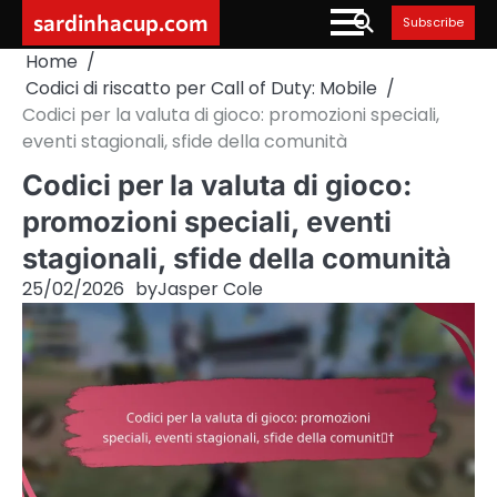
Skip
sardinhacup.com
Subscribe
to
Home
content
Codici di riscatto per Call of Duty: Mobile
Codici per la valuta di gioco: promozioni speciali,
eventi stagionali, sfide della comunità
Codici per la valuta di gioco:
promozioni speciali, eventi
stagionali, sfide della comunità
25/02/2026
by
Jasper Cole