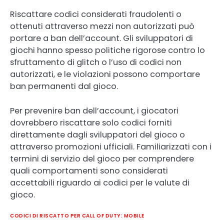
Riscattare codici considerati fraudolenti o
ottenuti attraverso mezzi non autorizzati può
portare a ban dell’account. Gli sviluppatori di
giochi hanno spesso politiche rigorose contro lo
sfruttamento di glitch o l’uso di codici non
autorizzati, e le violazioni possono comportare
ban permanenti dal gioco.
Per prevenire ban dell’account, i giocatori
dovrebbero riscattare solo codici forniti
direttamente dagli sviluppatori del gioco o
attraverso promozioni ufficiali. Familiarizzati con i
termini di servizio del gioco per comprendere
quali comportamenti sono considerati
accettabili riguardo ai codici per le valute di
gioco.
CODICI DI RISCATTO PER CALL OF DUTY: MOBILE