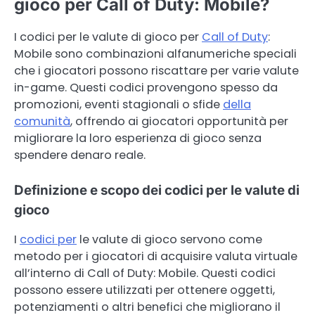
gioco per Call of Duty: Mobile?
I codici per le valute di gioco per
Call of Duty
:
Mobile sono combinazioni alfanumeriche speciali
che i giocatori possono riscattare per varie valute
in-game. Questi codici provengono spesso da
promozioni, eventi stagionali o sfide
della
comunità
, offrendo ai giocatori opportunità per
migliorare la loro esperienza di gioco senza
spendere denaro reale.
Definizione e scopo dei codici per le valute di
gioco
I
codici per
le valute di gioco servono come
metodo per i giocatori di acquisire valuta virtuale
all’interno di Call of Duty: Mobile. Questi codici
possono essere utilizzati per ottenere oggetti,
potenziamenti o altri benefici che migliorano il