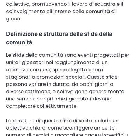
collettivo, promuovendo il lavoro di squadra e il
coinvolgimento all’interno della comunità di
gioco.
Definizione e struttura delle sfide della
comunità
Le sfide della comunità sono eventi progettati per
unire i giocatori nel raggiungimento di un
obiettivo comune, spesso legato a temi
stagionali o promozioni speciali. Queste sfide
possono variare in durata, da pochi giorni a
diverse settimane, e coinvolgono generalmente
una serie di compiti che i giocatori devono
completare collettivamente.
La struttura di queste sfide di solito include un
obiettivo chiaro, come sconfiggere un certo
numero di nemici o raccogliere oggetti specifici. I