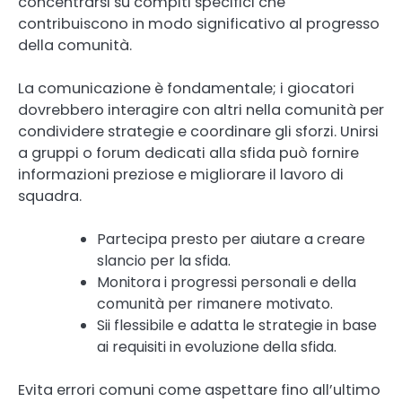
concentrarsi su compiti specifici che
contribuiscono in modo significativo al progresso
della comunità.
La comunicazione è fondamentale; i giocatori
dovrebbero interagire con altri nella comunità per
condividere strategie e coordinare gli sforzi. Unirsi
a gruppi o forum dedicati alla sfida può fornire
informazioni preziose e migliorare il lavoro di
squadra.
Partecipa presto per aiutare a creare
slancio per la sfida.
Monitora i progressi personali e della
comunità per rimanere motivato.
Sii flessibile e adatta le strategie in base
ai requisiti in evoluzione della sfida.
Evita errori comuni come aspettare fino all’ultimo