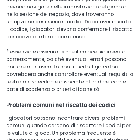
devono navigare nelle impostazioni del gioco o
nella sezione del negozio, dove troveranno
un’opzione per inserire i codici. Dopo aver inserito
il codice, i giocatori devono confermare il riscatto
per ricevere le loro ricompense.
È essenziale assicurarsi che il codice sia inserito
correttamente, poiché eventuali errori possono
portare a un riscatto non riuscito. I giocatori
dovrebbero anche controllare eventuali requisiti o
restrizioni specifiche associate al codice, come
date di scadenza o criteri di idoneità.
Problemi comuni nel riscatto dei codici
I giocatori possono incontrare diversi problemi
comuni quando cercano di riscattare i codici per
le valute di gioco. Un problema frequente è