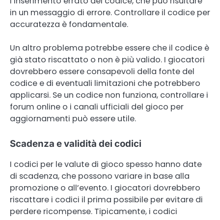
l’inserimento errato del codice, che può risultare
in un messaggio di errore. Controllare il codice per
accuratezza è fondamentale.
Un altro problema potrebbe essere che il codice è
già stato riscattato o non è più valido. I giocatori
dovrebbero essere consapevoli della fonte del
codice e di eventuali limitazioni che potrebbero
applicarsi. Se un codice non funziona, controllare i
forum online o i canali ufficiali del gioco per
aggiornamenti può essere utile.
Scadenza e validità dei codici
I codici per le valute di gioco spesso hanno date
di scadenza, che possono variare in base alla
promozione o all’evento. I giocatori dovrebbero
riscattare i codici il prima possibile per evitare di
perdere ricompense. Tipicamente, i codici